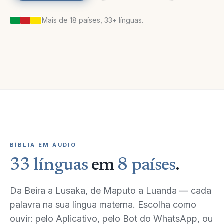
Mais de 18 países, 33+ línguas.
Livro da geração de Jesus Cristo, filho de
Davi, filho de Abraão.
Abraão gerou a Isaque; e Isaque gerou a
Jacó.
BÍBLIA EM ÁUDIO
Jacó gerou a Judá e a seus irmãos.
33 línguas
em
8 países
.
E Judá gerou, de Tamar, a Perez e a Zerá.
E Perez gerou a Esrom, e Esrom gerou a
Da Beira a Lusaka, de Maputo a Luanda — cada
Arão.
palavra na sua língua materna. Escolha como
ouvir: pelo Aplicativo, pelo Bot do WhatsApp, ou
Mateus 1 — 3
M