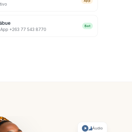
App
tivo
ábue
Bot
App +263 77 543 8770
Áudio