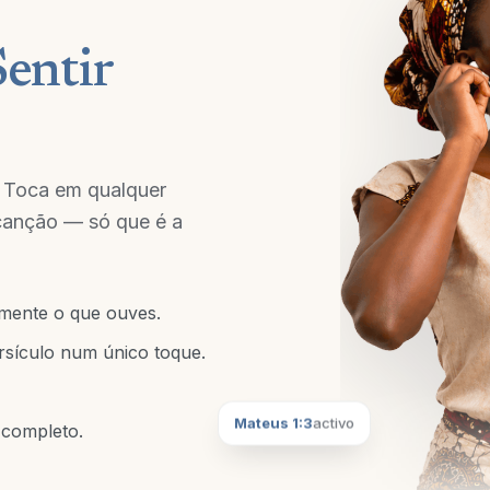
Sentir
 Toca em qualquer
 canção — só que é a
mente o que ouves.
rsículo num único toque.
Mateus 1:3
activo
completo.