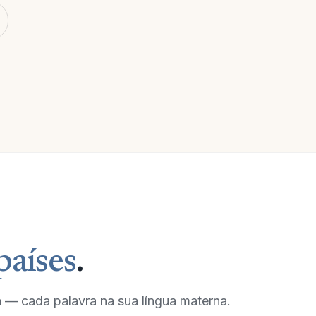
Livro da 
Davi, fil
Abraão ge
Jacó.
Jacó ger
E Judá ge
E Perez 
Arão.
Mate
M
países
.
 — cada palavra na sua língua materna.