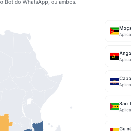
elo Bot do WhatsApp, ou ambos.
Moç
Aplic
Ango
Aplica
Cabo
Aplica
São 
Aplica
Guin