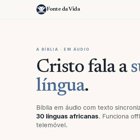
Fonte da Vida
A BÍBLIA · EM ÁUDIO
Cristo fala a
s
língua
.
Bíblia em áudio com texto sincron
30 línguas africanas
. Funciona off
telemóvel.