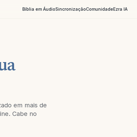
Bíblia em Áudio
Sincronização
Comunidade
Ezra IA
ua
izado em mais de
line. Cabe no