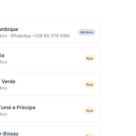
ambique
Ambos
ativo · WhatsApp +258 86 076 8186
la
App
tivo
 Verde
App
tivo
Tomé e Príncipe
App
tivo
é-Bissau